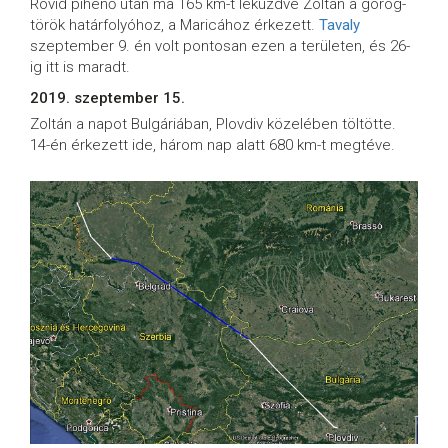
Rövid pihenő után ma 165 km-t leküzdve Zoltán a görög-
török határfolyóhoz, a Maricához érkezett.
Tavaly
szeptember 9. én volt pontosan ezen a területen, és 26-
ig itt is maradt.
2019. szeptember 15.
Zoltán a napot Bulgáriában, Plovdiv közelében töltötte.
14-én érkezett ide, három nap alatt 680 km-t megtéve.