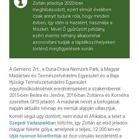
Zoltán jeladója 2020-ban
meghibásodott, ezért elmúlt években
csak annyit tudunk róla, hogy minden
évben, így idén is hazatért, használja a
fészkét. Mivel Ő gyűrűzött példány,
ezért évente néhány alkalommal
azonosítani tudják a táplálkozóhelyeken
történő megfigyelések során.
A Gemenc Zrt., a Duna-Dráva Nemzeti Park, a Magyar
Madártani és Természetvédelmi Egyesület és a Baja
Ifjúsági Természetvédelmi Egyesület
együttműködésének eredményeként a szakemberek
2015-ben Beára és Jenőre, 2016-ban Zoltánra és Kornélra
szereltek GPS jeladót. A madarak nevét a befogásuk
napján aktuális névnap és nemük alapján választjuk.
Kornél végül úgy döntött, nem indul el Afrikába, a telet a
Szegedi Vadasparkban
töltötte, így Zoltán az első jeladós
magyar fekete gólya, amelynek a teljes, 12 200 km-es
útját nyomon követhettük
az őszi vonulás kezdetétől a