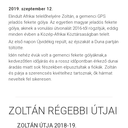
2019. szeptember 12.
Elindult Afrikai telelőhelyére Zoltán, a gemenci GPS
jeladós fekete gólya. Az egyetlen magyar jeladós fekete
gólya, akinek a vonulási útvonalát 2016-től rögzítjük, eddig
minden évben a Közép-Afrikai Köztársaságban telelt.
Az első napon Újvidékig repült, az éjszakát a Duna partján
töltötte.
Idén nehéz évük volt a gemenci fekete gólyáknak,a
kedvezőtlen időjárás és a rossz időpontban érkező dunai
áradás miatt sok fészekben elpusztultak a fiókák. Zoltán
és párja a szerencsés kivételhez tartoznak, ők hármat
neveltek fel sikeresen.
ZOLTÁN RÉGEBBI ÚTJAI
ZOLTÁN ÚTJA 2018-19.