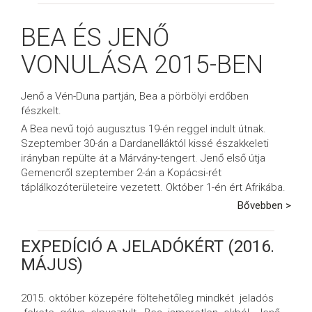
BEA ÉS JENŐ
VONULÁSA 2015-BEN
Jenő a Vén-Duna partján, Bea a pörbölyi erdőben
fészkelt.
A Bea nevű tojó augusztus 19-én reggel indult útnak.
Szeptember 30-án a Dardanelláktól kissé északkeleti
irányban repülte át a Márvány-tengert. Jenő első útja
Gemencről szeptember 2-án a Kopácsi-rét
táplálkozóterületeire vezetett. Október 1-én ért Afrikába.
Bővebben >
EXPEDÍCIÓ A JELADÓKÉRT (2016.
MÁJUS)
2015. október közepére föltehetőleg mindkét jeladós