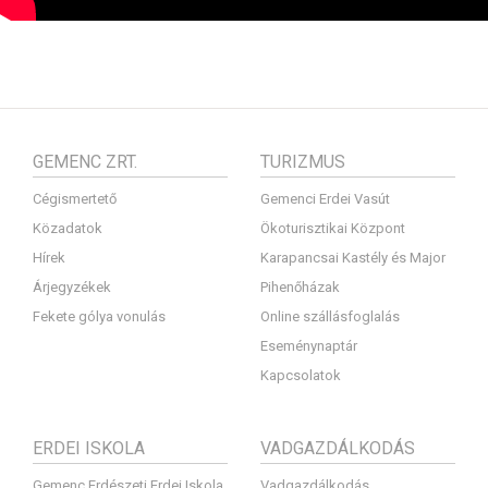
GEMENC ZRT.
TURIZMUS
Cégismertető
Gemenci Erdei Vasút
Közadatok
Ökoturisztikai Központ
Hírek
Karapancsai Kastély és Major
Árjegyzékek
Pihenőházak
Fekete gólya vonulás
Online szállásfoglalás
Eseménynaptár
Kapcsolatok
ERDEI ISKOLA
VADGAZDÁLKODÁS
Gemenc Erdészeti Erdei Iskola
Vadgazdálkodás