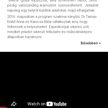
fekete gólya elpusztult, Bea ismeretlen okból, Jenő
pedig valószínűleg áramütést szenvedhetett. Jeladóik
napokig egy helyről küldtek adatokat, majd elhalgattak.
2016. májusában a program szakmai irányítói, Dr.Tamás
Enikő Anna és Kalocsa Béla vállalkoztak arra, hogy
felkeresik a helyszíneket. Expedíciójuk sikeres volt,
mindkét jeladót sikerült felkutatni és működésképes
állapotban hazahozni.
Bővebben >