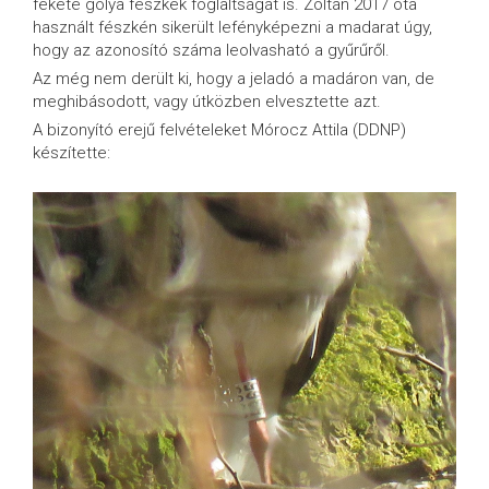
fekete gólya fészkek foglaltságát is. Zoltán 2017 óta
használt fészkén sikerült lefényképezni a madarat úgy,
hogy az azonosító száma leolvasható a gyűrűről.
Az még nem derült ki, hogy a jeladó a madáron van, de
meghibásodott, vagy útközben elvesztette azt.
A bizonyító erejű felvételeket Mórocz Attila (DDNP)
készítette: