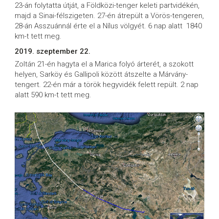
23-án folytatta útját, a Földközi-tenger keleti partvidékén,
majd a Sinai-félszigeten. 27-én átrepült a Vörös-tengeren,
28-án Asszuánnál érte el a Nílus völgyét. 6 nap alatt 1840
km-t tett meg.
2019. szeptember 22.
Zoltán 21-én hagyta el a Marica folyó árterét, a szokott
helyen, Sarköy és Gallipoli között átszelte a Márvány-
tengert. 22-én már a török hegyvidék felett repült. 2 nap
alatt 590 km-t tett meg.