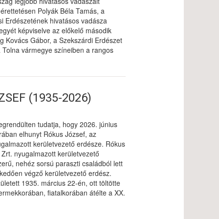
szág legjobb hivatásos vadászait
érettetésen Polyák Béla Tamás, a
si Erdészetének hivatásos vadásza
gyét képviselve az előkelő második
íg Kovács Gábor, a Szekszárdi Erdészet
 Tolna vármegye színeiben a rangos
SEF (1935-2026)
rendülten tudatja, hogy 2026. június
rában elhunyt Rókus József, az
galmazott kerületvezető erdésze. Rókus
Zrt. nyugalmazott kerületvezető
rű, nehéz sorsú paraszti családból lett
kedően végző kerületvezető erdész.
etett 1935. március 22-én, ott töltötte
Gyermekkorában, fiatalkorában átélte a XX.