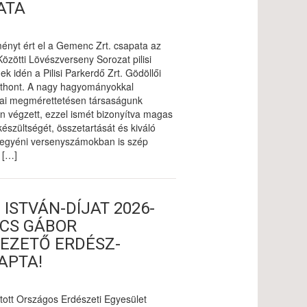
ATA
nyt ért el a Gemenc Zrt. csapata az
zötti Lövészverseny Sorozat pilisi
ek idén a Pilisi Parkerdő Zrt. Gödöllői
tthont. A nagy hagyományokkal
ai megmérettetésen társaságunk
en végzett, ezzel ismét bizonyítva magas
készültségét, összetartását és kiváló
 egyéni versenyszámokban is szép
 […]
 ISTVÁN-DÍJAT 2026-
CS GÁBOR
EZETŐ ERDÉSZ-
APTA!
tott Országos Erdészeti Egyesület