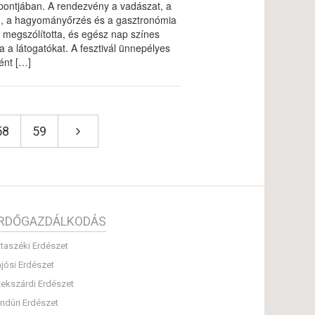
zpontjában. A rendezvény a vadászat, a
, a hagyományőrzés és a gasztronómia
t megszólította, és egész nap színes
 a látogatókat. A fesztivál ünnepélyes
ént […]
58
59
RDŐGAZDÁLKODÁS
taszéki Erdészet
jósi Erdészet
ekszárdi Erdészet
ndúri Erdészet