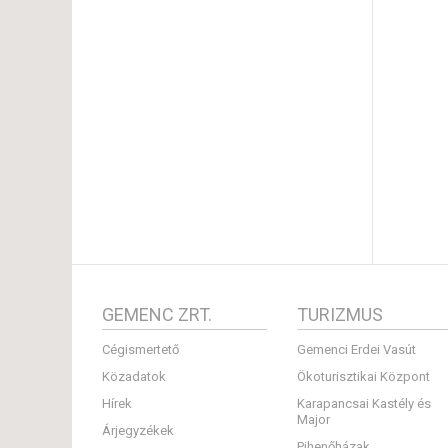
GEMENC ZRT.
TURIZMUS
Cégismertető
Gemenci Erdei Vasút
Közadatok
Ökoturisztikai Központ
Hírek
Karapancsai Kastély és
Major
Árjegyzékek
Pihenőházak