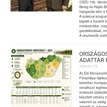
(OEE) 156. Vándo
Bereg és Hajdú-Bi
házigazda idén a 
A szakmai progra
kaptak a hazánk ke
módszereibe, meg
gazdálkodását, ere
A résztvevők ízelí
ORSZÁGO
ADATTÁR 
2026/07/16
Az Élő Környezeté
Főosztálya tájékoz
követően honlapju
vonatkozó legfris
erdészeti statiszt
készített néhány in
valamint az eddig
érhetők el. Infogr