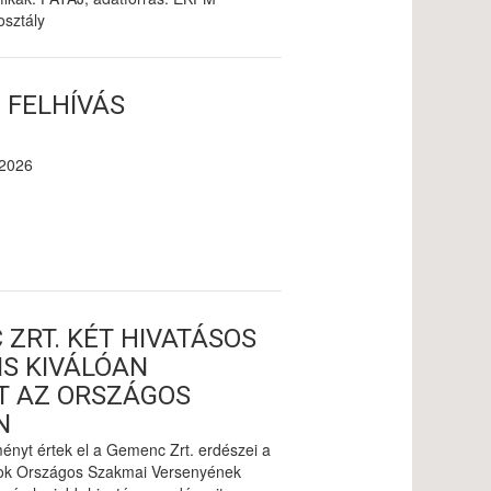
sztály
 FELHÍVÁS
 2026
 ZRT. KÉT HIVATÁSOS
IS KIVÁLÓAN
T AZ ORSZÁGOS
N
nyt értek el a Gemenc Zrt. erdészei a
ok Országos Szakmai Versenyének