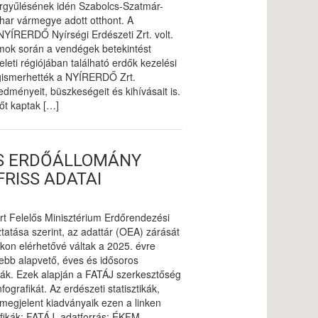
rgyűlésének idén Szabolcs-Szatmár-
har vármegye adott otthont. A
NYÍRERDŐ Nyírségi Erdészeti Zrt. volt.
mok során a vendégek betekintést
leti régiójában található erdők kezelési
ismerhették a NYÍRERDŐ Zrt.
dményeit, büszkeségeit és kihívásait is.
tőt kaptak […]
S ERDŐÁLLOMÁNY
FRISS ADATAI
rt Felelős Minisztérium Erdőrendezési
tatása szerint, az adattár (OEA) zárását
kon elérhetővé váltak a 2025. évre
sebb alapvető, éves és idősoros
ikák. Ezek alapján a FATÁJ szerkesztőség
fografikát. Az erdészeti statisztikák,
 megjelent kiadványaik ezen a linken
afikák: FATÁJ, adatforrás: ÉKFM