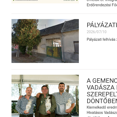
Erdőrendezési Főo
PÁLYÁZATI
2026/07/10
Pályázati felhívás
A GEMENC
VADÁSZA 
SZEREPEL
DÖNTŐBE
Kiemelkedő eredmé
Hivatásos Vadász