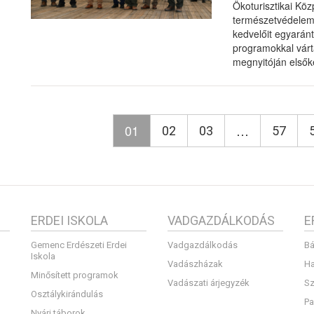
Ökoturisztikai Kö
természetvédelem
kedvelőit egyarán
programokkal várta
megnyitóján elsők
01
…
02
03
57
ERDEI ISKOLA
VADGAZDÁLKODÁS
E
Gemenc Erdészeti Erdei
Vadgazdálkodás
Bá
Iskola
Vadászházak
Ha
Minősített programok
Vadászati árjegyzék
Sz
Osztálykirándulás
Pa
Nyári táborok