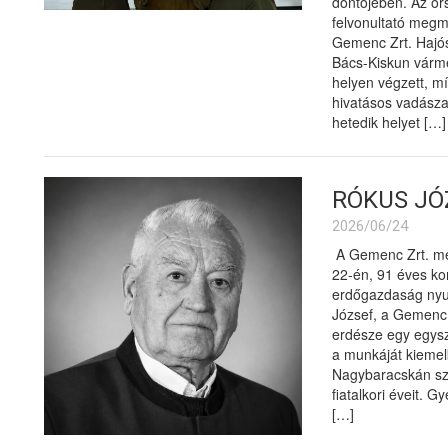
döntőjében. Az or
felvonultató megm
Gemenc Zrt. Hajó
Bács-Kiskun várme
helyen végzett, m
hivatásos vadásza
hetedik helyet […]
RÓKUS JÓZ
2026/06/24
A Gemenc Zrt. meg
22-én, 91 éves ko
erdőgazdaság nyu
József, a Gemenc 
erdésze egy egysze
a munkáját kiemel
Nagybaracskán szül
fiatalkori éveit. 
[…]