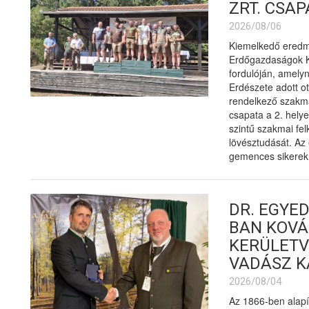
ZRT. CSAP
2026/08/06
Kiemelkedő eredmé
Erdőgazdaságok Kö
fordulóján, amelyn
Erdészete adott o
rendelkező szakm
csapata a 2. hely
szintű szakmai fel
lövésztudását. Az
gemences sikerek
DR. EGYED
BAN KOVÁ
KERÜLETV
VADÁSZ K
2026/08/04
Az 1866-ben alapí