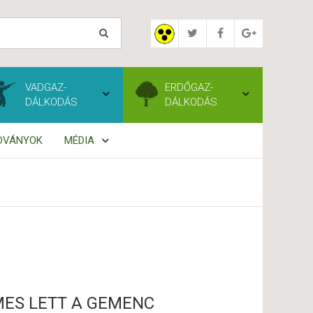
VADGAZ-
ERDŐGAZ-
DÁLKODÁS
DÁLKODÁS
ADVÁNYOK
MÉDIA
ES LETT A GEMENC