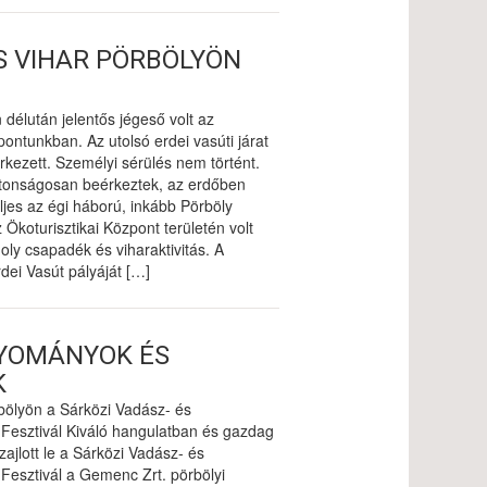
S VIHAR PÖRBÖLYÖN
 délután jelentős jégeső volt az
pontunkban. Az utolsó erdei vasúti járat
kezett. Személyi sérülés nem történt.
iztonságosan beérkeztek, az erdőben
ljes az égi háború, inkább Pörböly
z Ökoturisztikai Központ területén volt
ly csapadék és viharaktivitás. A
dei Vasút pályáját […]
GYOMÁNYOK ÉS
K
rbölyön a Sárközi Vadász- és
Fesztivál Kiváló hangulatban és gazdag
zajlott le a Sárközi Vadász- és
Fesztivál a Gemenc Zrt. pörbölyi