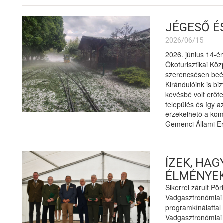
JÉGESŐ É
2026/06/15
2026. június 14-én
Ökoturisztikai Köz
szerencsésen beér
Kirándulóink is b
kevésbé volt erőte
település és így a
érzékelhető a komo
Gemenci Állami Er
ÍZEK, HA
ÉLMÉNYE
Sikerrel zárult Pö
Vadgasztronómiai 
programkínálattal 
Vadgasztronómiai 