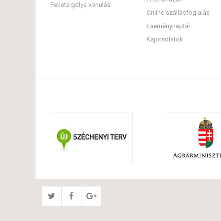
Fekete gólya vonulás
Online szállásfoglalás
Eseménynaptár
Kapcsolatok