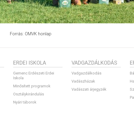
Forrás: OMVK honlap
ERDEI ISKOLA
VADGAZDÁLKODÁS
E
Gemenc Erdészeti Erdei
Vadgazdálkodás
Bá
Iskola
Vadászházak
Ha
Minősített programok
Vadászati árjegyzék
Sz
Osztálykirándulás
Pa
Nyári táborok