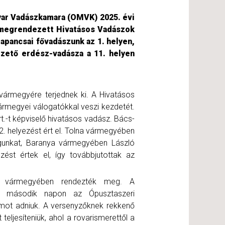
yar Vadászkamara (OMVK) 2025. évi
 megrendezett Hivatásos Vadászok
pancsai fővadászunk az 1. helyen,
zető erdész-vadásza a 11. helyen
ármegyére terjednek ki. A Hivatásos
megyei válogatókkal veszi kezdetét.
.-t képviselő hivatásos vadász. Bács-
. helyezést ért el. Tolna vármegyében
águnkat, Baranya vármegyében László
zést értek el, így továbbjutottak az
d vármegyében rendezték meg. A
a második napon az Ópusztaszeri
zámot adniuk. A versenyzőknek rekkenő
teljesíteniük, ahol a rovarismerettől a