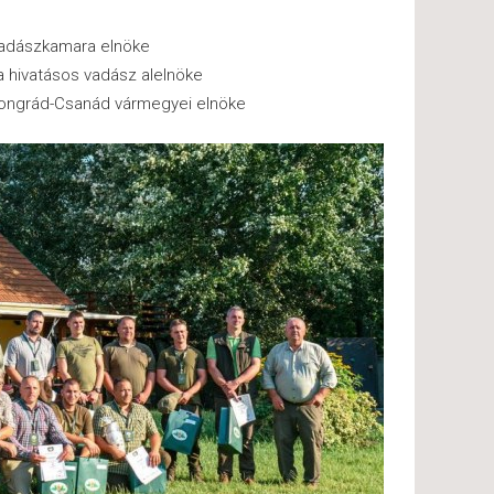
Vadászkamara elnöke
 hivatásos vadász alelnöke
ongrád-Csanád vármegyei elnöke