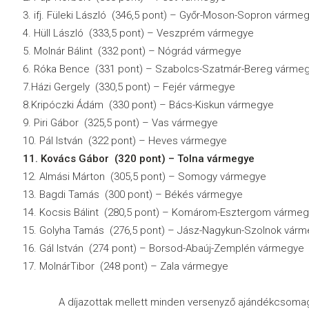
3. ifj. Füleki László (346,5 pont) – Győr-Moson-Sopron várme
4. Hüll László (333,5 pont) – Veszprém vármegye
5. Molnár Bálint (332 pont) – Nógrád vármegye
6. Róka Bence (331 pont) – Szabolcs-Szatmár-Bereg várme
7.Házi Gergely (330,5 pont) – Fejér vármegye
8.Kripóczki Ádám (330 pont) – Bács-Kiskun vármegye
9. Piri Gábor (325,5 pont) – Vas vármegye
10. Pál István (322 pont) – Heves vármegye
11. Kovács Gábor (320 pont) – Tolna vármegye
12. Almási Márton (305,5 pont) – Somogy vármegye
13. Bagdi Tamás (300 pont) – Békés vármegye
14. Kocsis Bálint (280,5 pont) – Komárom-Esztergom várme
15. Golyha Tamás (276,5 pont) – Jász-Nagykun-Szolnok vár
16. Gál István (274 pont) – Borsod-Abaúj-Zemplén vármegye
17. MolnárTibor (248 pont) – Zala vármegye
A díjazottak mellett minden versenyző ajándékcsomagg