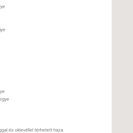
gye
gye
gye
megye
al és oklevéllel térhetett haza.