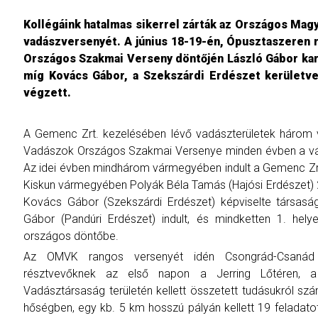
Kollégáink hatalmas sikerrel zárták az Országos Mag
vadászversenyét. A június 18-19-én, Ópusztaszeren
Országos Szakmai Verseny döntőjén László Gábor kara
míg Kovács Gábor, a Szekszárdi Erdészet kerületve
végzett.
A Gemenc Zrt. kezelésében lévő vadászterületek három v
Vadászok Országos Szakmai Versenye minden évben a vár
Az idei évben mindhárom vármegyében indult a Gemenc Zrt
Kiskun vármegyében Polyák Béla Tamás (Hajósi Erdészet) 2
Kovács Gábor (Szekszárdi Erdészet) képviselte társas
Gábor (Pandúri Erdészet) indult, és mindketten 1. helye
országos döntőbe.
Az OMVK rangos versenyét idén Csongrád-Csaná
résztvevőknek az első napon a Jerring Lőtéren, 
Vadásztársaság területén kellett összetett tudásukról s
hőségben, egy kb. 5 km hosszú pályán kellett 19 feladatot 