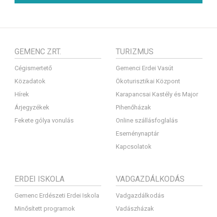
GEMENC ZRT.
TURIZMUS
Cégismertető
Gemenci Erdei Vasút
Közadatok
Ökoturisztikai Központ
Hírek
Karapancsai Kastély és Major
Árjegyzékek
Pihenőházak
Fekete gólya vonulás
Online szállásfoglalás
Eseménynaptár
Kapcsolatok
ERDEI ISKOLA
VADGAZDÁLKODÁS
Gemenc Erdészeti Erdei Iskola
Vadgazdálkodás
Minősített programok
Vadászházak