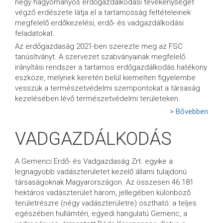
négy hagyományos erdőgazdálkodási tevékenységet
végző erdészete látja el a tartamosság feltételeinek
megfelelő erdőkezelési, erdő- és vadgazdálkodási
feladatokat.
Az erdőgazdaság 2021-ben szerezte meg az FSC
tanúsítványt. A szervezet szabványainak megfelelő
irányítási rendszer a tartamos erdőgazdálkodás hatékony
eszköze, melynek keretén belül kiemelten figyelembe
vesszük a természetvédelmi szempontokat a társaság
kezelésében lévő természetvédelmi területeken.
> Bővebben
VADGAZDÁLKODÁS
A Gemenci Erdő- és Vadgazdaság Zrt. egyike a
legnagyobb vadászterületet kezelő állami tulajdonú
társaságoknak Magyarországon. Az összesen 46.181
hektáros vadászterület három, jellegében különböző
területrészre (négy vadászterületre) osztható: a teljes
egészében hullámtéri, egyedi hangulatú Gemenc, a