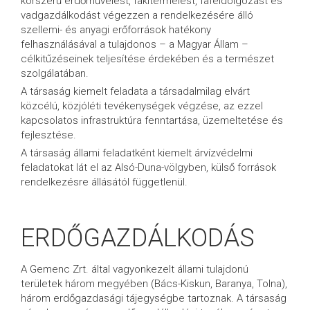
korszerű erdőművelést, fakitermelést, fafeldolgozást és
vadgazdálkodást végezzen a rendelkezésére álló
szellemi- és anyagi erőforrások hatékony
felhasználásával a tulajdonos – a Magyar Állam –
célkitűzéseinek teljesítése érdekében és a természet
szolgálatában.
A társaság kiemelt feladata a társadalmilag elvárt
közcélú, közjóléti tevékenységek végzése, az ezzel
kapcsolatos infrastruktúra fenntartása, üzemeltetése és
fejlesztése.
A társaság állami feladatként kiemelt árvízvédelmi
feladatokat lát el az Alsó-Duna-völgyben, külső források
rendelkezésre állásától függetlenül.
ERDŐGAZDÁLKODÁS
A Gemenc Zrt. által vagyonkezelt állami tulajdonú
területek három megyében (Bács-Kiskun, Baranya, Tolna),
három erdőgazdasági tájegységbe tartoznak. A társaság