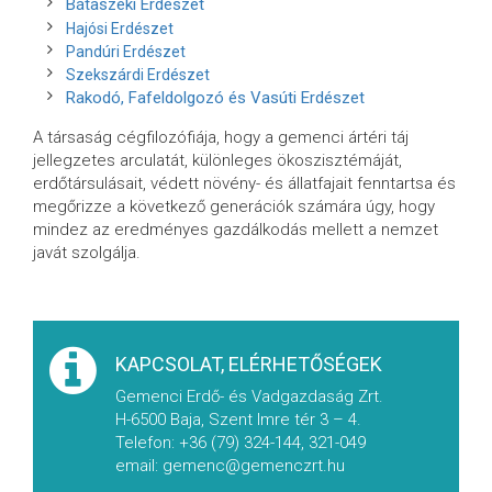
Bátaszéki Erdészet
Hajósi Erdészet
Pandúri Erdészet
Szekszárdi Erdészet
Rakodó, Fafeldolgozó és Vasúti Erdészet
A társaság cégfilozófiája, hogy a gemenci ártéri táj
jellegzetes arculatát, különleges ökoszisztémáját,
erdőtársulásait, védett növény- és állatfajait fenntartsa és
megőrizze a következő generációk számára úgy, hogy
mindez az eredményes gazdálkodás mellett a nemzet
javát szolgálja.
KAPCSOLAT, ELÉRHETŐSÉGEK
Gemenci Erdő- és Vadgazdaság Zrt.
H-6500 Baja, Szent Imre tér 3 – 4.
Telefon: +36 (79) 324-144, 321-049
email: gemenc@gemenczrt.hu