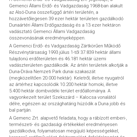
Gemenci Állami Erdő- és Vadgazdaság 1968-ban alakult
az Alsó-Duna összefüggő ártéri területén, a
hozzávetőlegesen 39 ezer hektár területen gazdálkodó
Dunaártéri Állami Erdőgazdaság és a 13 ezer hektáron
vadásztató Gemenci Állami Vadgazdaság
összevonásának eredményeképpen.
A Gemenci Erdő- és Vadgazdaság Zártkörűen Működő
Részvénytársaság 1993 július 1-től 37.839 hektár állami
tulajdonú erdőterületen és 46.181 hektár üzemi
vadászterületen gazdálkodik. Az ártéri területek alkotják a
Duna-Dráva Nemzeti Park dunai szakaszát
(megközelítően 20.000 hektár). Keletről, illetve nyugatról
az ártérhez kapcsolódik 10.200 hektár homoki, illetve
5.400 hektár dombvidéki terület erdőállománya. A
vagyonkezelt terület Szekszárd – Kalocsa vonalától
délre, egészen az országhatárig húzódik a Duna jobb és
bal partján.
A Gemenc Zrt. alapvető feladata, hogy a rábízott emberi-,
természeti- és gazdasági értékekkel eredményesen
gazdálkodva, folyamatosan megújuló képességekkel,