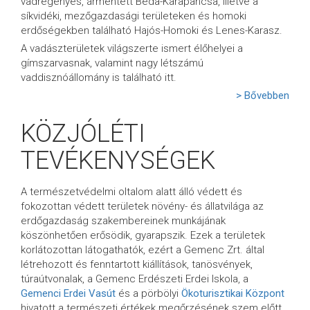
vadregényes, ármentett Béda-Karapancsa, illetve a
síkvidéki, mezőgazdasági területeken és homoki
erdőségekben található Hajós-Homoki és Lenes-Karasz.
A vadászterületek világszerte ismert élőhelyei a
gímszarvasnak, valamint nagy létszámú
vaddisznóállomány is található itt.
> Bővebben
KÖZJÓLÉTI
TEVÉKENYSÉGEK
A természetvédelmi oltalom alatt álló védett és
fokozottan védett területek növény- és állatvilága az
erdőgazdaság szakembereinek munkájának
köszönhetően erősödik, gyarapszik. Ezek a területek
korlátozottan látogathatók, ezért a Gemenc Zrt. által
létrehozott és fenntartott kiállítások, tanösvények,
túraútvonalak, a Gemenc Erdészeti Erdei Iskola, a
Gemenci Erdei Vasút
és a pörbölyi
Ökoturisztikai Központ
hivatott a természeti értékek megőrzésének szem előtt