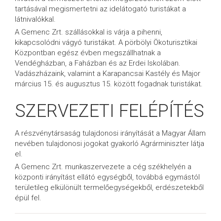
tartásával megismertetni az idelátogató turistákat a
látnivalókkal.
A Gemenc Zrt. szállásokkal is várja a pihenni,
kikapcsolódni vágyó turistákat. A pörbölyi Ökoturisztikai
Központban egész évben megszállhatnak a
Vendégházban, a Faházban és az Erdei Iskolában.
Vadászházaink, valamint a Karapancsai Kastély és Major
március 15. és augusztus 15. között fogadnak turistákat.
SZERVEZETI FELÉPÍTÉS
A részvénytársaság tulajdonosi irányítását a Magyar Állam
nevében tulajdonosi jogokat gyakorló Agrárminiszter látja
el.
A Gemenc Zrt. munkaszervezete a cég székhelyén a
központi irányítást ellátó egységből, továbbá egymástól
területileg elkülönült termelőegységekből, erdészetekből
épül fel.