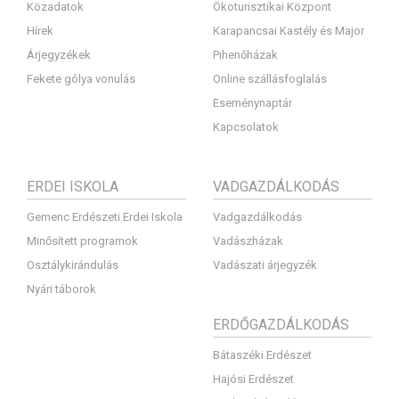
Közadatok
Ökoturisztikai Központ
Hírek
Karapancsai Kastély és Major
Árjegyzékek
Pihenőházak
Fekete gólya vonulás
Online szállásfoglalás
Eseménynaptár
Kapcsolatok
ERDEI ISKOLA
VADGAZDÁLKODÁS
Gemenc Erdészeti Erdei Iskola
Vadgazdálkodás
Minősített programok
Vadászházak
Osztálykirándulás
Vadászati árjegyzék
Nyári táborok
ERDŐGAZDÁLKODÁS
Bátaszéki Erdészet
Hajósi Erdészet