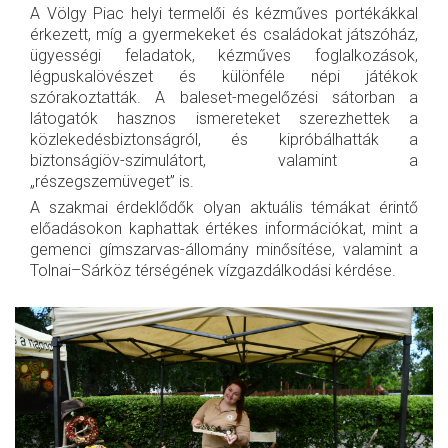
A Völgy Piac helyi termelői és kézműves portékákkal
érkezett, míg a gyermekeket és családokat játszóház,
ügyességi feladatok, kézműves foglalkozások,
légpuskalövészet és különféle népi játékok
szórakoztatták. A baleset-megelőzési sátorban a
látogatók hasznos ismereteket szerezhettek a
közlekedésbiztonságról, és kipróbálhatták a
biztonságiöv-szimulátort, valamint a
„részegszemüveget” is.
A szakmai érdeklődők olyan aktuális témákat érintő
előadásokon kaphattak értékes információkat, mint a
gemenci gímszarvas-állomány minősítése, valamint a
Tolnai–Sárköz térségének vízgazdálkodási kérdése.