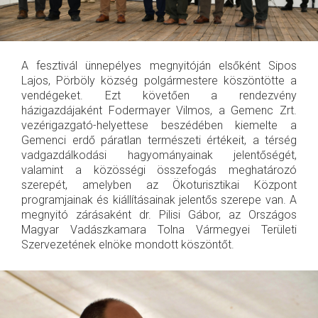
A fesztivál ünnepélyes megnyitóján elsőként Sipos
Lajos, Pörböly község polgármestere köszöntötte a
vendégeket. Ezt követően a rendezvény
házigazdájaként Fodermayer Vilmos, a Gemenc Zrt.
vezérigazgató-helyettese beszédében kiemelte a
Gemenci erdő páratlan természeti értékeit, a térség
vadgazdálkodási hagyományainak jelentőségét,
valamint a közösségi összefogás meghatározó
szerepét, amelyben az Ökoturisztikai Központ
programjainak és kiállításainak jelentős szerepe van. A
megnyitó zárásaként dr. Pilisi Gábor, az Országos
Magyar Vadászkamara Tolna Vármegyei Területi
Szervezetének elnöke mondott köszöntőt.