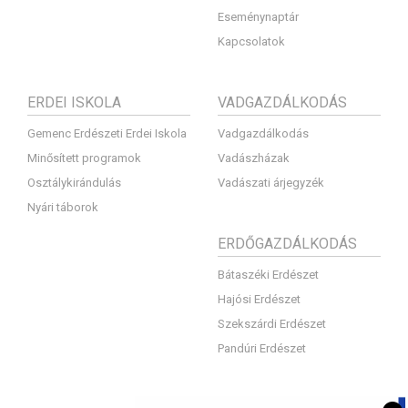
Eseménynaptár
Kapcsolatok
ERDEI ISKOLA
VADGAZDÁLKODÁS
Gemenc Erdészeti Erdei Iskola
Vadgazdálkodás
Minősített programok
Vadászházak
Osztálykirándulás
Vadászati árjegyzék
Nyári táborok
ERDŐGAZDÁLKODÁS
Bátaszéki Erdészet
Hajósi Erdészet
Szekszárdi Erdészet
Pandúri Erdészet