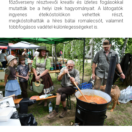
főzőverseny résztvevői kreatív és ízletes fogásokkal
mutatták be a helyi ízek hagyományait. A látogatók
ingyenes ételkóstolókon vehettek részt,
megkóstolhatták a híres bátai romalecsót, valamint
többfogásos vadétel-különlegességeket is.