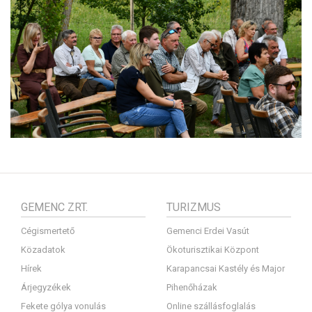
GEMENC ZRT.
TURIZMUS
Cégismertető
Gemenci Erdei Vasút
Közadatok
Ökoturisztikai Központ
Hírek
Karapancsai Kastély és Major
Árjegyzékek
Pihenőházak
Fekete gólya vonulás
Online szállásfoglalás