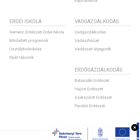
Kapcsolatok
ERDEI ISKOLA
VADGAZDÁLKODÁS
Gemenc Erdészeti Erdei Iskola
Vadgazdálkodás
Minősített programok
Vadászházak
Osztálykirándulás
Vadászati árjegyzék
Nyári táborok
ERDŐGAZDÁLKODÁS
Bátaszéki Erdészet
Hajósi Erdészet
Szekszárdi Erdészet
Pandúri Erdészet