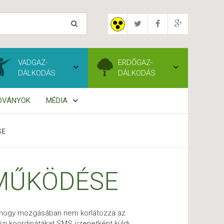
VADGAZ-
ERDŐGAZ-
DÁLKODÁS
DÁLKODÁS
ADVÁNYOK
MÉDIA
SE
 MŰKÖDÉSE
y, hogy mozgásában nem korlátozza az
ajzi koordinátákat SMS üzenetként küldi