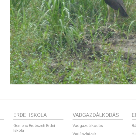
ERDEI ISKOLA
VADGAZDÁLKODÁS
E
Gemenc Erdészeti Erdei
Vadgazdálkodás
Bá
Iskola
Vadászházak
Ha