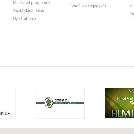
Minősített programok
Vadászati árjegyzék
Sz
Osztálykirándulás
Pa
Nyári táborok