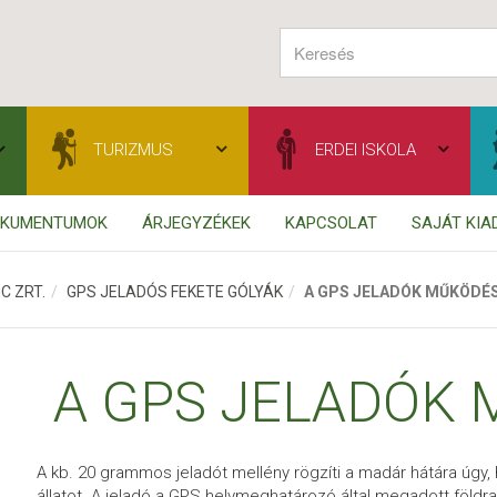
TURIZMUS
ERDEI ISKOLA
OKUMENTUMOK
ÁRJEGYZÉKEK
KAPCSOLAT
SAJÁT KI
C ZRT.
GPS JELADÓS FEKETE GÓLYÁK
A GPS JELADÓK MŰKÖDÉ
A GPS JELADÓK
A kb. 20 grammos jeladót mellény rögzíti a madár hátára úg
állatot. A jeladó a GPS helymeghatározó által megadott földr