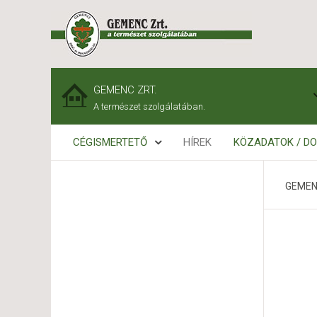
GEMENC ZRT.
A természet szolgálatában.
CÉGISMERTETŐ
HÍREK
KÖZADATOK / D
GEMEN