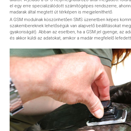
el egy erre specializálódott számítógépes rendszerre, ahonn
madarak által megtett út térképen is megjeleníthető.
A GSM modulnak köszönhetően SMS üzenetben képes kommunik
szakembereknek lehetőségük van alapvető beállításokat megvá
gyakoriságát). Abban az esetben, ha a GSM jel gyenge, az ada
és akkor küldi az adatokat, amikor a madár megfelelő lefedett