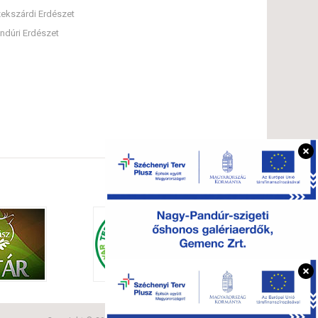
ekszárdi Erdészet
ndúri Erdészet