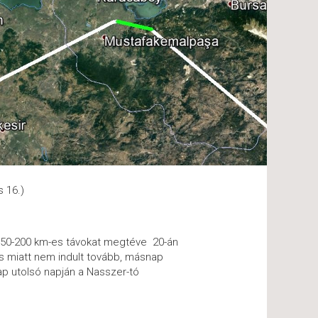
 16.)
150-200 km-es távokat megtéve 20-án
ás miatt nem indult tovább, másnap
nap utolsó napján a Nasszer-tó