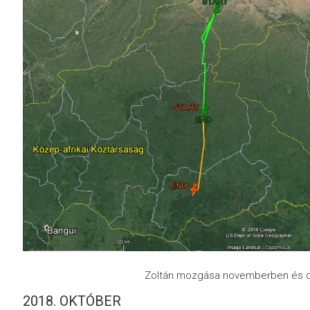
Zoltán mozgása novemberben és
2018. OKTÓBER