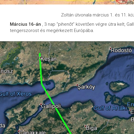
Zoltán útvonala március 1. és 11. kö
Március 16-án
, 3 nap “pihenőt” követően végre útra kelt, Gall
tengerszorost és megérkezett Európába.