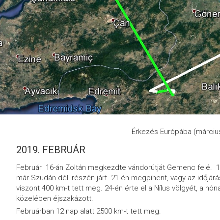
Érkezés Európába (március
2019. FEBRUÁR
Február
16-án
Zoltán megkezdte vándorútját Gemenc felé. 
már Szudán déli részén járt. 21-én megpihent, vagy az időjár
viszont 400 km-t tett meg. 24-én érte el a Nílus völgyét, a hó
közelében éjszakázott.
Februárban 12 nap alatt 2500 km-t tett meg.