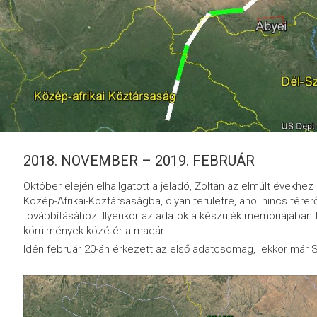
2018. NOVEMBER – 2019. FEBRUÁR
Október elején elhallgatott a jeladó, Zoltán az elmúlt évekhe
Közép-Afrikai-Köztársaságba, olyan területre, ahol nincs tér
továbbításához. Ilyenkor az adatok a készülék memóriájában 
körülmények közé ér a madár.
Idén február 20-án érkezett az első adatcsomag, ekkor már S