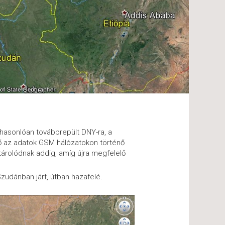
z hasonlóan továbbrepült DNY-ra, a
erő az adatok GSM hálózatokon történő
tárolódnak addig, amíg újra megfelelő
zudánban járt, útban hazafelé.