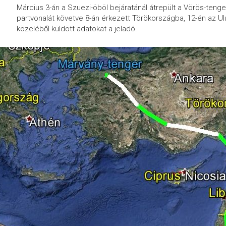
Március 3-án a Szuezi-öböl bejáratánál átrepült a Vörös-tenge
partvonalát követve 8-án érkezett Törökországba, 12-én az Ul
közeléből küldött adatokat a jeladó.