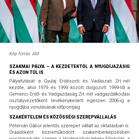
Kép forrás: AM
SZAKMAI PÁLYA – A KEZDETEKTŐL A NYUGDÍJAZÁSIG
ÉS AZON TÚL IS
Pályafutását a Gyulaj Erdészeti és Vadászati Zrt.-nél
kezdte, ahol 1979 és 1999 között dolgozott 1999-től a
Gemenci Erdő- és Vadgazdaság Zrt.-nél vadgazdálkodási
osztályvezetőként tevékenykedett egészen 2006-ig a
nyugdíjba vonulásának időpontjáig.
SZAKÉRTELEM ÉS KÖZÖSSÉGI SZEREPVÁLLALÁS
Pétervári Gábor jelentős szerepet vállalt az oktatásban is.
Óraadóként közreműködött szakemberképzésben
posztgraduális szinten a Hódmezővásárhelyi Főiskolán, a