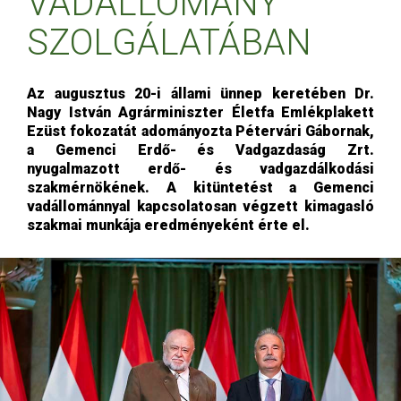
VADÁLLOMÁNY
SZOLGÁLATÁBAN
Az augusztus 20-i állami ünnep keretében Dr.
Nagy István Agrárminiszter Életfa Emlékplakett
Ezüst fokozatát adományozta Pétervári Gábornak,
a Gemenci Erdő- és Vadgazdaság Zrt.
nyugalmazott erdő- és vadgazdálkodási
szakmérnökének. A kitüntetést a Gemenci
vadállománnyal kapcsolatosan végzett kimagasló
szakmai munkája eredményeként érte el.