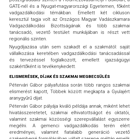
GATE-nél és a Nyugat-magyarországi Egyetemen, főként
vadgazdálkodási témákban. Emellett két cikluson
keresztül tagja volt az Országos Magyar Vadászkamara
Vadgazdálkodási Bizottságának és több szakmai
tanácsadó, vezető testület munkájában is részt vett
regionális szinten.
Nyugdíjazása után sem szakadt el a szakmától: saját
vállalkozása keretében vadgazdálkodási tanácsadással
és tervezéssel foglalkozott, emellett igazságügyi
szakértőként is tevékenykedett.
ELISMERÉSEK, DÍJAK ÉS SZAKMAI MEGBECSÜLÉS
Pétervári Gábor pályafutása során több rangos szakmai
elismerést kapott, Többek között megkapta a Gyulajért
aranygyűrű díjat.
Pétervári Gábor pályája kiváló példája annak, miként lehet
hivatásszeretetet, szakmai elhivatottságot és oktatói,
valamint szakmai közösségi szerepvállalást egyszerre
megélni. A gemenci vadgazdálkodás terén elért
eredményei, valamint fiatalabb generáció vezető
szakemberré formálásában vállalt szerepe méltán emelik