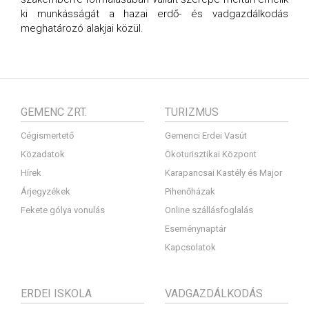
ki munkásságát a hazai erdő- és vadgazdálkodás
meghatározó alakjai közül.
GEMENC ZRT.
TURIZMUS
Cégismertető
Gemenci Erdei Vasút
Közadatok
Ökoturisztikai Központ
Hírek
Karapancsai Kastély és Major
Árjegyzékek
Pihenőházak
Fekete gólya vonulás
Online szállásfoglalás
Eseménynaptár
Kapcsolatok
ERDEI ISKOLA
VADGAZDÁLKODÁS