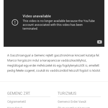
A Gasztroangyal a Gemenc rejtett gasztronómiai kincseit kutatja fel.
Marcsi horgászni indul a karapancsai vadászkastélyhoz,
meglátogat egy erdei méhészetet és egy fogolytenyésztőt is, emellett
pedig fekete sügeret, csukát és vaddisznóból készült fogást is kóstol.
GEMENC ZRT.
TURIZMUS
Cégismertető
Gemenci Erdei Vasút