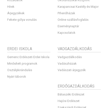
Közadatok
Ökoturisztikai Központ
Hírek
Karapancsai Kastély és Major
Árjegyzékek
Pihenőházak
Fekete gólya vonulás
Online szállásfoglalás
Eseménynaptár
Kapcsolatok
ERDEI ISKOLA
VADGAZDÁLKODÁS
Gemenc Erdészeti Erdei Iskola
Vadgazdálkodás
Minősített programok
Vadászházak
Osztálykirándulás
Vadászati árjegyzék
Nyári táborok
ERDŐGAZDÁLKODÁS
Bátaszéki Erdészet
Hajósi Erdészet
Szekszárdi Erdészet